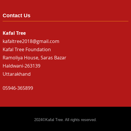
Contact Us
Kafal Tree
kafaltree2018@gmail.com
Kafal Tree Foundation
Ramoliya House, Saras Bazar
Haldwani-263139
Uttarakhand
05946-365899
2024©Kafal Tree. All rights reserved.