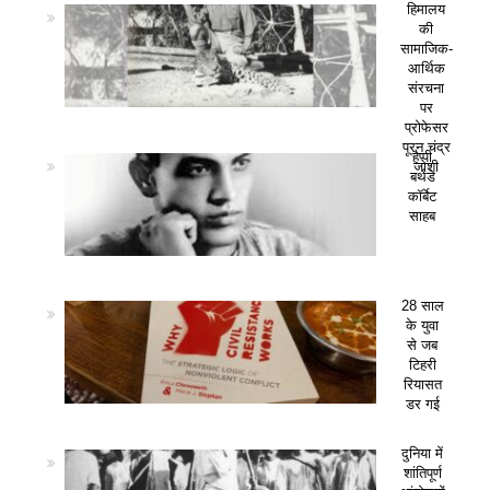
हिमालय
की
सामाजिक-
आर्थिक
संरचना
पर
प्रोफेसर
पूरन चंद्र
हैप्पी
जोशी
बर्थडे
कॉर्बेट
साहब
28 साल
के युवा
से जब
टिहरी
रियासत
डर गई
दुनिया में
शांतिपूर्ण