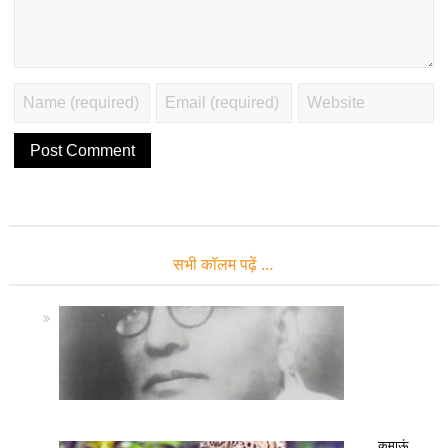
सभी कॉलम पढ़ें …
कुमाऊं