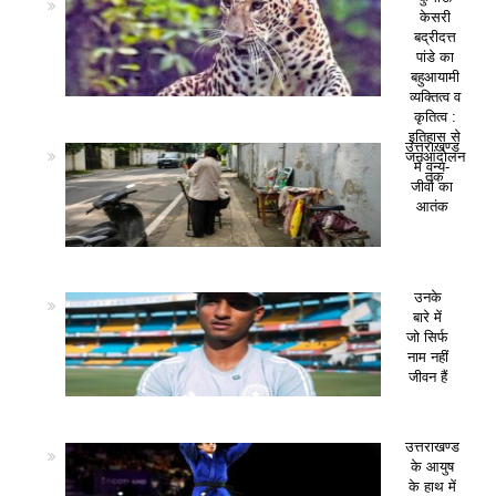
केसरी
बद्रीदत्त
पांडे का
बहुआयामी
व्यक्तित्व व
कृतित्व :
इतिहास से
उत्तराखण्ड
जनआंदोलन
में वन्य-
तक
जीवों का
आतंक
उनके
बारे में
जो सिर्फ
नाम नहीं
जीवन हैं
उत्तराखण्ड
के आयुष
के हाथ में