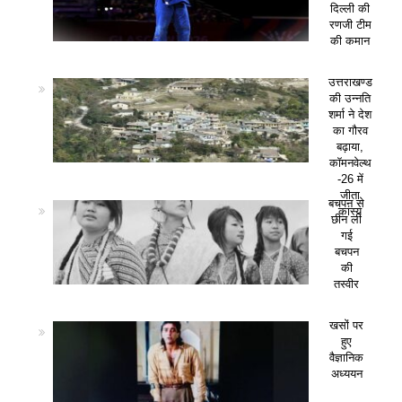
दिल्ली की
रणजी टीम
की कमान
उत्तराखण्ड
की उन्नति
शर्मा ने देश
का गौरव
बढ़ाया,
कॉमनवेल्थ
-26 में
जीता
बचपन से
कांस्य
छीन ली
गई
बचपन
की
तस्वीर
खसों पर
हुए
वैज्ञानिक
अध्ययन