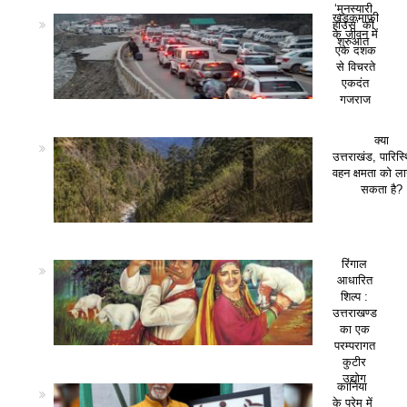
‘मुनस्यारी
खड़कमाफी
हाउस’ की
के जीवन में
शुरुआत
एक दशक
से विचरते
एकदंत
गजराज
क्या
उत्तराखंड, पारिस
वहन क्षमता को ला
सकता है?
रिंगाल
आधारित
शिल्प :
उत्तराखण्ड
का एक
परम्परागत
कुटीर
उद्योग
कानिया
के प्रेम में