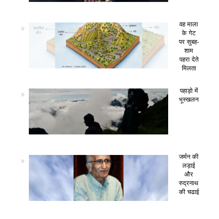
वह माला
के गेट
पर सुबह-
शाम
पहरा देते
मिलता
पहाड़ो में
भूस्खलन
जर्मन की
लड़ाई
और
रुद्रनाथ
की चढाई