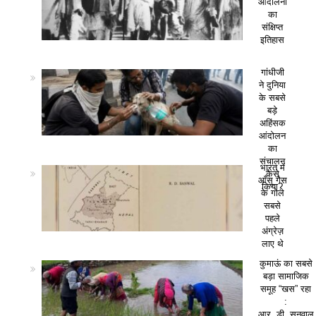
आंदोलनों
का
संक्षिप्त
इतिहास
गांधीजी
ने दुनिया
के सबसे
बड़े
अहिंसक
आंदोलन
का
संचालन
भारत में
कैसे
आँसू गैस
किया?
के गोले
सबसे
पहले
अंग्रेज़
लाए थे
कुमाऊं का सबसे
बड़ा सामाजिक
समूह “खस” रहा
:
आर. डी. सनवाल