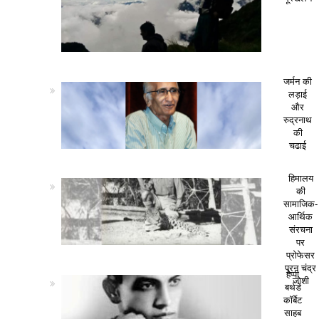
जर्मन की
लड़ाई
और
रुद्रनाथ
की
चढाई
हिमालय
की
सामाजिक-
आर्थिक
संरचना
पर
प्रोफेसर
पूरन चंद्र
हैप्पी
जोशी
बर्थडे
कॉर्बेट
साहब