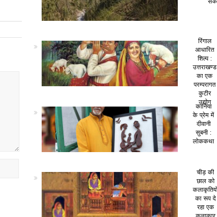
सकत
रिंगाल
आधारित
शिल्प :
उत्तराखण्ड
का एक
परम्परागत
कुटीर
उद्योग
कानिया
के प्रेम में
दीवानी
सुबनी :
लोककथा
चीड़ की
छाल को
कलाकृतियो
का रूप दे
रहा एक
कलाकार