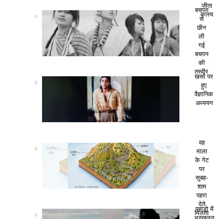
जीता
बचपन
कांस्य
से
छीन
ली
गई
बचपन
की
तस्वीर
खसों पर
हुए
वैज्ञानिक
अध्ययन
वह
माला
के गेट
पर
सुबह-
शाम
पहरा
देते
पहाड़ो में
मिलता
भूस्खलन