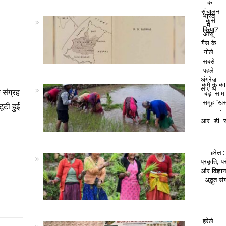
का
संचालन
भारत
कैसे
में
किया?
आँसू
गैस के
गोले
सबसे
पहले
अंग्रेज़
कुमाऊं क
लाए थे
 संग्रह
बड़ा सा
समूह “खस
ूटी हुई
:
आर. डी. 
हरेला:
प्रकृति, पर
और विज्ञा
अद्भुत सं
हरेले