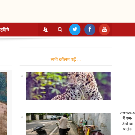
जुड़िये
सभी कॉलम पढ़ें …
उत्तराखण्ड
में वन्य-
जीवों का
आतंक