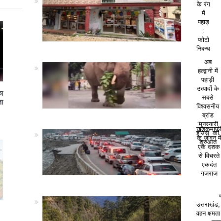
के रंग
में
पहाड़
:
फोटो
निबन्ध
अब
हल्द्वानी में
पहाड़ी
उत्पादों के
का
सबसे
ा
विश्वसनीय
ब्रांड
‘मुनस्यारी
खड़कमाफ
हाउस’ की
के जीवन मे
शुरुआत
एक दशक
से विचरते
एकदंत
गजराज
उत्तराखंड,
वहन क्षमत