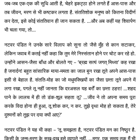
जब-जब एक-एक की सुधि आती है, चेहरे इकट्ठा होने लगते हैं आस-पास और
तब जीवन, मरण से भी कष्टकर लगता है. संततिशोक मनुष्य को कितना विदीर्ण
कर देता, इसे कोई संततिवान ही जान सकता है. …और अब कहीं यह शिवार्पण
भी चला गया, तो…
नटवर पंडित ने उनके सारे विलाप को सुना तो जैसे मुँह से कान सटाकर,
लेकिन जवाब में कतई नहीं कहा कि तुम मेरे निस्संतान होने पर चोट कर रहे हो.
उन्होंने आसन-जैसा बाँधा और बोलते गए – ‘ब्रह्म सत्यं जगत् मिथ्या’ कह रखा
है जनार्दन! बहुत सांसारिक माया-ममता का जाल बुन रखा तूने अपने आस-पास
इसी से बेहाल है. संतति-मोह का जो मधुमक्खियों का जैसा छत्ता तूने अपने में
लगा रखा, पगले तू नहीं जानता कि दरअसल यह बर्रों का छत्ता ठहरा! …शहद
पाने के लालच में ही तो डंक-शूल सहता तू? …जीव ने तो अपना समय पूरा
करके विदा होना ही हुआ, तू शोक कर, न कर. तुझे वृथा मोह हो सकता है, तेरे
दुश्मनों को तुझ पर दया क्यों आए?’
नटवर पंडित ने यह भी कहा – ‘तू समझता है, नटवर पंडित मन का निष्ठुर है.
किसी के जन्म-मरण के सुख-दुख इसे व्यापते नहीं. …मगर, एक समय तक मैं भी