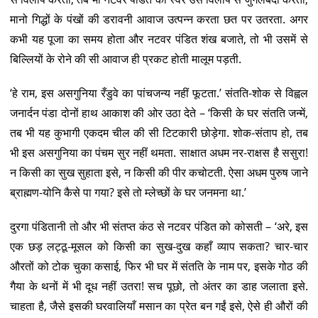
मानो गिद्धों के पंखों की डरावनी आवाज उत्पन्न करता छत पर उतरता. अगर
कभी यह पूजा का समय होता और नटवर पंडित शंख बजाते, तो भी उसमें से
बिल्लियों के रोने की सी आवाज ही प्रकट होती मालूम पड़ती.
‘हे राम, इस असगुनिया रँडुवे का पांचजन्य नहीं फूटता.’ संतति-शोक से विह्वल
जनार्दन पंडा दोनों हाथ आकाश की ओर उठा देते – ‘किसी के घर संतति जन्में,
तब भी यह कुभागी एकदम चील की सी टिटकारी छोड़ेगा. शोक-संताप हो, तब
भी इस असगुनिया का पंचम सुर नहीं थमता. साक्षात अधम नर-राक्षस है ससुरा!
न किसी का सुख सुहाता इसे, न किसी की पीर कचोटती. ऐसा अधम पुरुष जाने
ब्राह्मण-योनि कैसे पा गया? इसे तो म्लेच्छों के घर जनमना था.’
दुरगा पंडितानी तो और भी संतप्त कंठ से नटवर पंडित को कोसती – ‘अरे, इस
एक छड़ लट्ठू-मूसल को किसी का सुख-दुख कहाँ व्याप सकता? चार-चार
औरतों को टोक चुका कसाई, फिर भी घर में संतति के नाम पर, इसके गोठ की
गैया के थनों में भी दूध नहीं उतरा! सच पूछो, तो अंतर का डाह जलाता इसे.
चाहता है, जैसे इसकी घरवालियाँ मसान का प्रेत बन गईं इसे, ऐसे ही औरों की