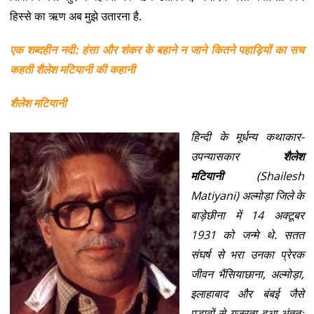
हिस्से का ऋण अब मुझे उतारना है.
एक शब्दहीन नदी: हंसा और शंकर के बहाने न जाने कितने पहाड़ियों का सच
कहती शैलेश मटियानी की कहानी
शैलेश मटियानी
हिन्दी के मूर्धन्य कथाकार-
उपन्यासकार
शैलेश
मटियानी
(Shailesh
Matiyani) अल्मोड़ा जिले के
बाड़ेछीना में 14 अक्टूबर
1931 को जन्मे थे. सतत
संघर्ष से भरा उनका प्रेरक
जीवन भैंसियाछाना, अल्मोड़ा,
इलाहाबाद और बंबई जैसे
पड़ावों से गुजरता हुआ अंततः