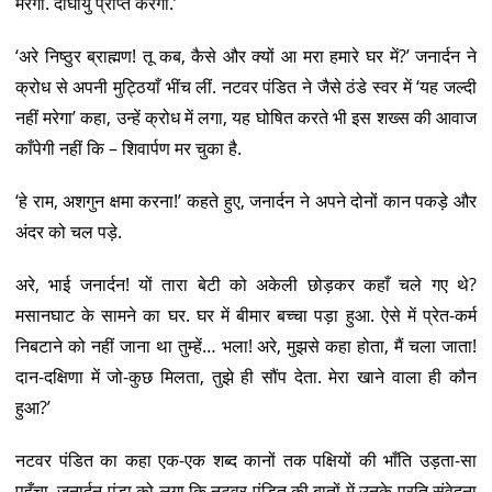
मरेगा. दीर्घायु प्राप्त करेगा.’
‘अरे निष्ठुर ब्राह्मण! तू कब, कैसे और क्यों आ मरा हमारे घर में?’ जनार्दन ने
क्रोध से अपनी मुट्ठियाँ भींच लीं. नटवर पंडित ने जैसे ठंडे स्वर में ‘यह जल्दी
नहीं मरेगा’ कहा, उन्हें क्रोध में लगा, यह घोषित करते भी इस शख्स की आवाज
काँपेगी नहीं कि – शिवार्पण मर चुका है.
‘हे राम, अशगुन क्षमा करना!’ कहते हुए, जनार्दन ने अपने दोनों कान पकड़े और
अंदर को चल पड़े.
अरे, भाई जनार्दन! यों तारा बेटी को अकेली छोड़कर कहाँ चले गए थे?
मसानघाट के सामने का घर. घर में बीमार बच्चा पड़ा हुआ. ऐसे में प्रेत-कर्म
निबटाने को नहीं जाना था तुम्हें… भला! अरे, मुझसे कहा होता, मैं चला जाता!
दान-दक्षिणा में जो-कुछ मिलता, तुझे ही सौंप देता. मेरा खाने वाला ही कौन
हुआ?’
नटवर पंडित का कहा एक-एक शब्द कानों तक पक्षियों की भाँति उड़ता-सा
पहुँचा. जनार्दन पंडा को लगा कि नटवर पंडित की बातों में उनके प्रति संवेदना