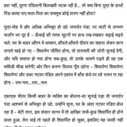
हवा नहीं, दुरगा पंडितानी बिलखती भटक रही है… तो क्या बिना पुत्र के हाथों
पिंड-काष्ठ पाए माता-पिता का सचमुच कोई तारण नहीं होता?
पुत्र-मोह में और अधिक अभिभूत हो उठे जनार्दन पंडा. पर घाटी से लगभग
फर्लांग भर दूर है – ऊँचाई की तरफ घुटनों पर हाथ रख-रखकर चढ़ाई चढ़ते
चले. घर के बाहर आँगन में थमकर, हाँफते-हाँफते दीवार का सहारा लेकर कान
लगाते खड़े हो गए – शिवार्पण जीवित होगा, तो तारामती की लोरी सुनाई देगी,
और यदि समाप्त हो गया होगा सब-कुछ, तो उनके सामने पड़ते ही वह एक
मर्मवेधी चीख मारेगी! ओर फिर करुण विलाप गूँज उठेगा – शिवार्पण! शिवार्पण!
शिवार्पण! और उधर नटवर पंडित अपने एकांत में बाँस कंधे पर धरे भजन गा रहा
होगा – राम-नाम…राम…नाम
एकाएक भीतर किसी बाहर के व्यक्ति का बोलना-सा सुनाई पड़ा तो जनार्दन
पंडा आश्चर्य से अभिभूत हो उठे. उन्होंने सुना, घर के अंदर नटवर पंडित बोल
रहा है – बेटी तारा, इस संसार सागर में तो आखिर सभी-कुछ शिवार्पित ही होने
वाला हुआ. तेरा भाई तो पहले ही शिवार्पित हो चुका, इसलिए यह जल्दी नहीं