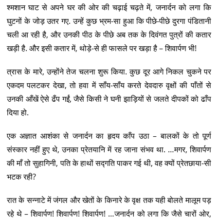
श्मशान घाट से अपने घर की ओर की चढ़ाई चढ़ते में, जनार्दन को लगा कि
घुटनों के जोड़ उतर गए. उन्हें कुछ भ्रम-सा हुआ कि पीछे-पीछे दुरगा पंडितानी
चली आ रही है, और उनकी पीठ के पीछे अब तक के दिवंगत पुत्रों की कतार
खड़ी है. और इसी कतार में, थोड़े-से ही फासले पर खड़ा है – शिवार्पण भी!
त्रास के मारे, उन्होंने तेज चलना शुरू किया. कुछ दूर आगे निकल चुकने पर
एकदम पलटकर देखा, तो हवा में साँय-साँय करते देवदारु वृक्षों की पाँतों से
उनकी आँखें ऐसे ढँप गईं, जैसे किसी ने घनी झाड़ियों से जलते दीपकों को ढाँप
दिया हो.
एक अज्ञात आशंका से जनार्दन का हृदय काँप उठा – बालकों के तो पूर्ण
संस्कार नहीं हुए थे, उनका प्रेतयानि में रह जाना संभव था. …मगर, शिवार्पण
की माँ तो सुहागिनी, पति के हाथों सद्गति पाकर गई थी, वह क्यों प्रेतछाया-सी
भटक रही?
रात के सन्नाटे में जंगल और खेतों के किनारे के वृक्ष तक यही बोलते मालूम पड़
रहे थे – शिवार्पण! शिवार्पण! शिवार्पण! …जनार्दन को लगा कि जैसे चारों ओर,