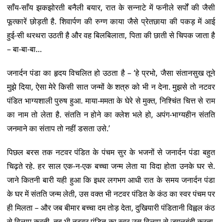
साँय-साँय झकझोरती बनैली बयार, रात के सन्नाटे में फनीले सर्पों की जैसी
फूत्कारें छोड़ती है. शिवार्पण की रुग्ण काया जैसे प्रेतछाया की पकड़ में आई
हुई-सी थरथरा उठती है और वह बिलबिलाता, पिता की छाती से चिपक जाता है
– बा-बा-बा…
जनार्दन पंडा का हृदय विचलित हो उठता है – ‘हे प्रभो, जैसा संतानसुख तूने
मुझे दिया, ऐसा मेरे किसी सात जन्मों के शत्रु को भी न देना. मुझसे तो नटवर
पंडित भाग्यशाली पुरुष हुआ. माया-ममता के घेरे से मुक्त, निश्चिंत चित्त से राम
का नाम तो लेता है. संतति न होने का क्लेश भले हो, अपंग-भाग्यहीन संतति
जनमाने का संताप तो नहीं डसता उसे.’
पिछल बरस तक नटवर पंडित के पंचम सुर के भजनों से जनार्दन पंडा बहुत
चिढ़ते रहे. हर साल एक-न-एक बच्चा जन्म लेता या विदा होता उनके घर से.
जाने कितनी बारी यही हुआ कि इधर लगभग आधी रात के समय जनार्दन पंडा
के घर में संतति जन्म लेती, उस वक्त भी नटवर पंडित के कंठ का स्वर पंचम पर
ही मिलता – और जब बीमार बच्चा दम तोड़ देता, दुखियारी पंडितानी विह्वल कंठ
से विलाप करती, तब भी नटवर पंडित का स्वर उस विलाप से जुगलबंदी करता,