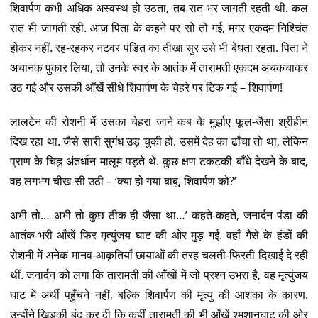
शिवार्पण कभी अधिक अस्वस्थ हो उठता, तब रात-भर जागती रहती थी. कल
रात भी जागती रही. आज पिता के कहने पर सो तो गई, मगर एकदम निश्चिंत
होकर नहीं. रह-रहकर नटवर पंडित का तीखा सुर उसे भी बेधता रहता. पिता ने
अचानक पुकार लिया, तो उनके स्वर के आतंक में तारामती एकदम अचकचाकर
उठ गई और उसकी आँखें सीधे शिवार्पण के चेहरे पर टिक गई – शिवार्पण!
लालटेन की रोशनी में उसका चेहरा जाने कब के मुर्झाए फूल-जैसा श्रीहीन
दिख रहा था. जैसे सारी सुगंध उड़ चुकी हो. उसमें देह का ढाँचा तो था, लेकिन
प्राण के चिह्न अंतर्धान मालूम पड़ते थे. कुछ क्षण टकटकी बाँधे देखने के बाद,
वह लगभग चीख-सी उठी – ‘क्या हो गया बाबू, शिवार्पण को?’
अभी तो… अभी तो कुछ ठीक ही जैसा था…’ कहते-कहते, जनार्दन पंडा की
आतंक-भरी आँखें फिर मृत्युंजय घाट की ओर मुड़ गईं. वहाँ गैसे के हंडों की
रोशनी में अनेक मानव-आकृतियाँ छायाओं की तरह चलती-फिरती दिखाई दे रही
थीं. जनार्दन को लगा कि तारामती की आँखों में जो प्रश्न उभरा है, वह मृत्युंजय
घाट में अर्थी पहुँचने नहीं, बल्कि शिवार्पण की मृत्यु की आशंका के कारण.
उन्होंने खिड़की बंद कर दी कि कहीं तारामती की भी आँखें श्मशानघाट की ओर