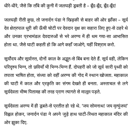
धीरे-धीरे, जैसे कि ताँबे की कुनी में जलघड़ी डूबती है – बूँद-बूँद, बूँद-बूँद!
जलघड़ी रीती कुछ, तो जनार्दन पंडा ने खिड़की से बाहर की ओर झाँका – सूर्य
देव क्षेत्रपाल धुरी की ऊँची चोटी पर देवदार वृक्ष का सहारा लिए हुए-से ठहरे थे
और उनका प्रभामंडल देवदारुओं से भरे अरण्य में ही थम गया-सा आभासित
होता था. जैसे घाटी कहती हो कि आगे कहाँ जाओगे, यहीं विश्राम करो.
सूर्योदय और सूर्यास्त, दोनों काल के अद्भुत-से बिंब बना देते हैं. सूर्य वही, लेकिन
परिदृश्य भिन्न, तो छवियाँ भी भिन्न-भिन्न हैं. दोपहरी को जो सूर्य सारी पृथ्वी को
तपाता भाषित होता, संध्या को वहीं अरण्य की गोद में स्थान खोजता. महाकाल
की घाटी में काल और प्रकृति का संगम देखते ही बनता. अस्ताचल से लगे
सूर्यदेवता भीष्म पितामह की तरह प्राण त्यागते से मालूम पड़ते.
सूर्यदेवता अरण्य में ही डूबते-से प्रतीत हो रहे थे. ‘जय सोमनाथ! जय मृत्युंजय!’
विह्वल होकर, जनार्दन पंडा ने अपने जुड़े हाथ घाटी-स्थित महाकाल मंदिर की
ओर झुका दिए.