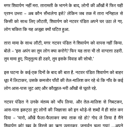
मगर शिवार्पण नहीं मरा. तारामती के भागने के बाद, लोगों की आँखों में फिर यही
प्रश्न उभरा – अब कौन सँभालेगा इसे? लेकिन जब तक में तारा ननिहाल से
किसी को साथ लिए लौटती, शिवार्पण को नटवर पंडित अपने घर उठा ले गए.
लोग चकित कि यह अजूबा क्यों घटित हुआ.
तारा मामा के साथ लौटी, मगर नटवर पंडित ने शिवार्पण को वापस नहीं किया.
बोले – ‘इस अपंग का तुम लोग क्या करोगे? फिर यह तारा भी तो वाग्दत्ता ठहरी.
तुम मामा हुए, पितृतुल्य ही ठहरे, तुम इसके विवाह की सोचो.’
इस घटना के कई-एक दिनों के बाद की बात है. नटवर पंडित शिवार्पण को बाहर
धूप में लिटाकर, उसके कमजोर पाँवों की तेल-मालिश कर रहे थे कि गाँव के कई
लोग आस-पास जुट आए और कौतूहल-भरी आँखों से घूरते रहे.
नटवर पंडित ने उनके मंतव्य को भाँप लिया. और तेल-मालिश से निबटकर,
आस-पास इकट्ठा हुए लोगों की जिज्ञासा को इन थोड़े-से शब्दों में ही शांत कर
दिया – ‘यारो, आँखें फैला-फैलाकर क्या ताक रहे हो? गोद ले लिया है मैंने
शिवार्पण को! खुद के हिस्से का ऋण उतारकर, जनार्दन चला गया! …अपने