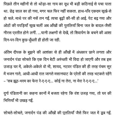
पिछले तीन महीनों से तो थोड़ा-सा गाय का दूध भी बड़ी कठिनाई से पचा पाता
था. डेढ़ साल का हो गया, मगर चल फिर नहीं सकता. हाथ-पाँव एकदम सूखे-से
हो चले. माथे पर की नसें तन गईं. त्वचा बूढ़ों की-सी हो आई. पेट बढ़ गया और
ओठों की पपड़ियाँ सूख चलीं अब आँखों की पुतलियाँ बिना जल के बादल-जैसी
नीरस प्रतीत होने लगीं. …यानी लक्षणों से देखें, तो शिवार्पण के बचने की आशा
दिन-पर-दिन कुछ धुँधली ही होती जा रही.
अंतिम दीपक के बुझने की आशंका से ही आँखों में अंधकार छाने लगता और
जनार्दन पंडा सोचते कि एक दिन बेटी अरुंधती भी विदा हो जाएगी और तब इस
उजाड़ घर में, अकेले-अकेले वो भी, शायद, नटवर पंडित की ही तरह पंचम सुर
में भजन गाते, आधी-आधी रात जागते मसानघाट के प्रेतों की तरह भटकते रहेंगे
– ‘सब झूठ-भरम का फेरा रे-ए-ए-ए… कोई ना तेरा, ना मेरा रे-ए-ए-ए…’
दुर्गा पंडितानी का कहना कानों में बजता रहेगा कि वंश उजड़ गया, तो घर की
भित्तियाँ भी उखड़ गईं.
सोचते-सोचते, जनार्दन पंड की आँखों की पुतलियाँ जैसे फिर जल में डूब गईं.