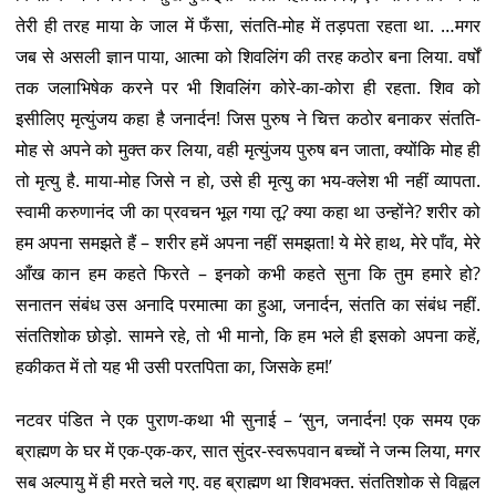
तेरी ही तरह माया के जाल में फँसा, संतति-मोह में तड़पता रहता था. …मगर
जब से असली ज्ञान पाया, आत्मा को शिवलिंग की तरह कठोर बना लिया. वर्षों
तक जलाभिषेक करने पर भी शिवलिंग कोरे-का-कोरा ही रहता. शिव को
इसीलिए मृत्युंजय कहा है जनार्दन! जिस पुरुष ने चित्त कठोर बनाकर संतति-
मोह से अपने को मुक्त कर लिया, वही मृत्युंजय पुरुष बन जाता, क्योंकि मोह ही
तो मृत्यु है. माया-मोह जिसे न हो, उसे ही मृत्यु का भय-क्लेश भी नहीं व्यापता.
स्वामी करुणानंद जी का प्रवचन भूल गया तू? क्या कहा था उन्होंने? शरीर को
हम अपना समझते हैं – शरीर हमें अपना नहीं समझता! ये मेरे हाथ, मेरे पाँव, मेरे
आँख कान हम कहते फिरते – इनको कभी कहते सुना कि तुम हमारे हो?
सनातन संबंध उस अनादि परमात्मा का हुआ, जनार्दन, संतति का संबंध नहीं.
संततिशोक छोड़ो. सामने रहे, तो भी मानो, कि हम भले ही इसको अपना कहें,
हकीकत में तो यह भी उसी परतपिता का, जिसके हम!’
नटवर पंडित ने एक पुराण-कथा भी सुनाई – ‘सुन, जनार्दन! एक समय एक
ब्राह्मण के घर में एक-एक-कर, सात सुंदर-स्वरूपवान बच्चों ने जन्म लिया, मगर
सब अल्पायु में ही मरते चले गए. वह ब्राह्मण था शिवभक्त. संततिशोक से विह्वल