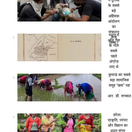
ने दुनिया
के सबसे
बड़े
अहिंसक
आंदोलन
का
संचालन
भारत में
कैसे
आँसू गैस
किया?
के गोले
सबसे
पहले
अंग्रेज़
लाए थे
कुमाऊं का सबसे
बड़ा सामाजिक
समूह “खस” रहा
:
आर. डी. सनवाल
हरेला:
प्रकृति, परंपरा
और विज्ञान का
अद्भुत संगम