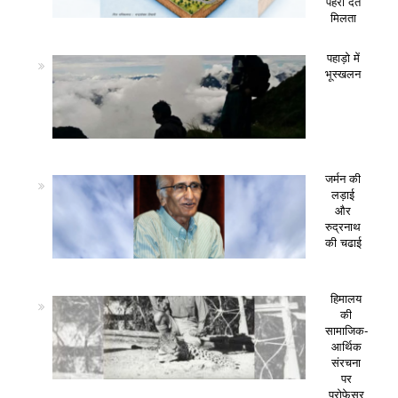
पहरा देते
मिलता
पहाड़ो में
भूस्खलन
जर्मन की
लड़ाई
और
रुद्रनाथ
की चढाई
हिमालय
की
सामाजिक-
आर्थिक
संरचना
पर
प्रोफेसर