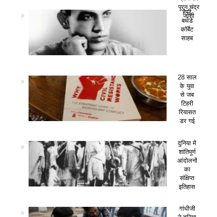
पूरन चंद्र
हैप्पी
जोशी
बर्थडे
कॉर्बेट
साहब
28 साल
के युवा
से जब
टिहरी
रियासत
डर गई
दुनिया में
शांतिपूर्ण
आंदोलनों
का
संक्षिप्त
इतिहास
गांधीजी