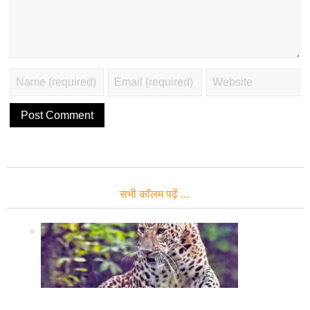
सभी कॉलम पढ़ें …