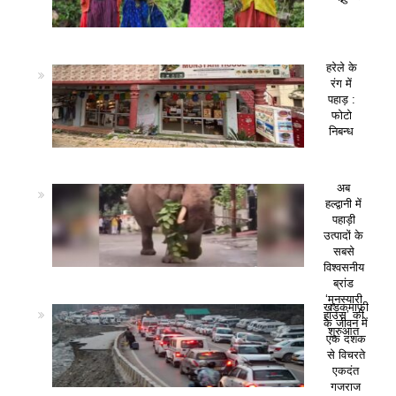
हरेले के
रंग में
पहाड़ :
फोटो
निबन्ध
अब
हल्द्वानी में
पहाड़ी
उत्पादों के
सबसे
विश्वसनीय
ब्रांड
‘मुनस्यारी
खड़कमाफी
हाउस’ की
के जीवन में
शुरुआत
एक दशक
से विचरते
एकदंत
गजराज