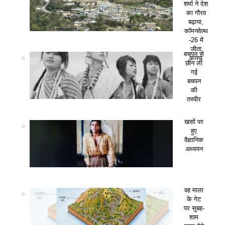
शर्मा ने देश
का गौरव
बढ़ाया,
कॉमनवेल्थ
-26 में
जीता
बचपन से
कांस्य
छीन ली
गई
बचपन
की
तस्वीर
खसों पर
हुए
वैज्ञानिक
अध्ययन
वह माला
के गेट
पर सुबह-
शाम