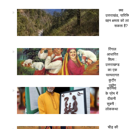
क्या
उत्तराखंड, पारिस
वहन क्षमता को ला
सकता है?
रिंगाल
आधारित
शिल्प :
उत्तराखण्ड
का एक
परम्परागत
कुटीर
उद्योग
कानिया
के प्रेम में
दीवानी
सुबनी :
लोककथा
चीड़ की