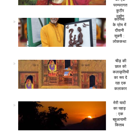
परम्परागत
कुटीर
उद्योग
कानिया
के प्रेम में
दीवानी
सुबनी :
लोककथा
चीड़ की
छाल को
कलाकृतियों
का रूप दे
रहा एक
कलाकार
मेरी यादों
का पहाड़
: एक
बहुआयामी
किताब