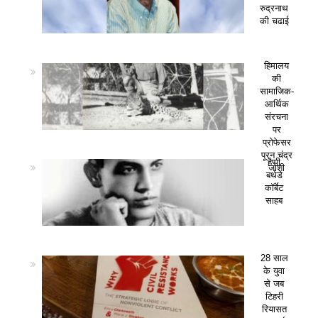
रुद्रनाथ
की चढाई
हिमालय
की
सामाजिक-
आर्थिक
संरचना
पर
प्रोफेसर
पूरन चंद्र
हैप्पी
जोशी
बर्थडे
कॉर्बेट
साहब
28 साल
के युवा
से जब
टिहरी
रियासत