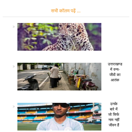
सभी कॉलम पढ़ें …
उत्तराखण्ड
में वन्य-
जीवों का
आतंक
उनके
बारे में
जो सिर्फ
नाम नहीं
जीवन हैं