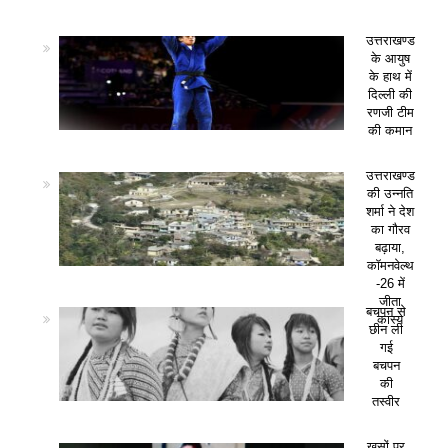
उत्तराखण्ड
के आयुष
के हाथ में
दिल्ली की
रणजी टीम
की कमान
उत्तराखण्ड
की उन्नति
शर्मा ने देश
का गौरव
बढ़ाया,
कॉमनवेल्थ
-26 में
जीता
बचपन से
कांस्य
छीन ली
गई
बचपन
की
तस्वीर
खसों पर