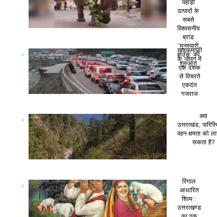
पहाड़ी
उत्पादों के
सबसे
विश्वसनीय
ब्रांड
‘मुनस्यारी
खड़कमाफी
हाउस’ की
के जीवन में
शुरुआत
एक दशक
से विचरते
एकदंत
गजराज
क्या
उत्तराखंड, पारिस
वहन क्षमता को ला
सकता है?
रिंगाल
आधारित
शिल्प :
उत्तराखण्ड
का एक