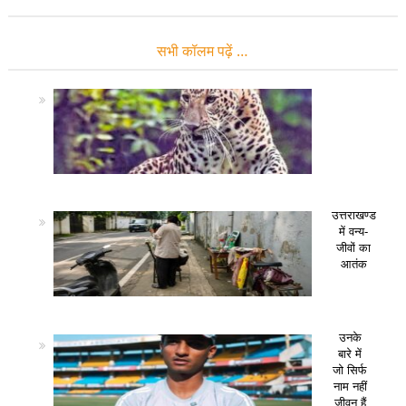
सभी कॉलम पढ़ें …
उत्तराखण्ड
में वन्य-
जीवों का
आतंक
उनके
बारे में
जो सिर्फ
नाम नहीं
जीवन हैं