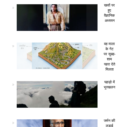
खसों पर
हुए
वैज्ञानिक
अध्ययन
वह माला
के गेट
पर सुबह-
शाम
पहरा देते
मिलता
पहाड़ो में
भूस्खलन
जर्मन की
लड़ाई