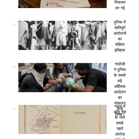
रियासत
डर गई
दुनिया में
शांतिपूर्ण
आंदोलनों
का
संक्षिप्त
इतिहास
गांधीजी
ने दुनिया
के सबसे
बड़े
अहिंसक
आंदोलन
का
संचालन
भारत में
कैसे
आँसू गैस
किया?
के गोले
सबसे
पहले
अंग्रेज़