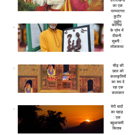
उत्तराखण्ड
का एक
परम्परागत
कुटीर
उद्योग
कानिया
के प्रेम में
दीवानी
सुबनी :
लोककथा
चीड़ की
छाल को
कलाकृतियों
का रूप दे
रहा एक
कलाकार
मेरी यादों
का पहाड़
: एक
बहुआयामी
किताब