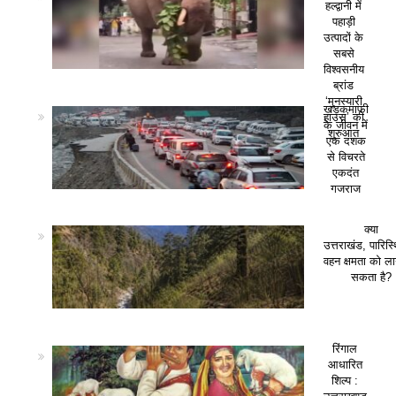
हल्द्वानी में
पहाड़ी
उत्पादों के
सबसे
विश्वसनीय
ब्रांड
‘मुनस्यारी
खड़कमाफी
हाउस’ की
के जीवन में
शुरुआत
एक दशक
से विचरते
एकदंत
गजराज
क्या
उत्तराखंड, पारिस
वहन क्षमता को ला
सकता है?
रिंगाल
आधारित
शिल्प :