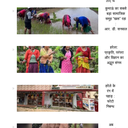
लाए थे
कुमाऊं का सबसे
बड़ा सामाजिक
समूह “खस” रहा
:
आर. डी. सनवाल
हरेला:
प्रकृति, परंपरा
और विज्ञान का
अद्भुत संगम
हरेले के
रंग में
पहाड़ :
फोटो
निबन्ध
अब