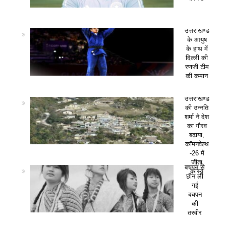
उत्तराखण्ड
के आयुष
के हाथ में
दिल्ली की
रणजी टीम
की कमान
उत्तराखण्ड
की उन्नति
शर्मा ने देश
का गौरव
बढ़ाया,
कॉमनवेल्थ
-26 में
जीता
बचपन से
कांस्य
छीन ली
गई
बचपन
की
तस्वीर