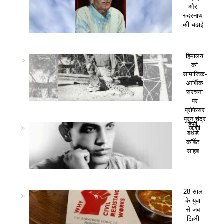
और
रुद्रनाथ
की चढाई
हिमालय
की
सामाजिक-
आर्थिक
संरचना
पर
प्रोफेसर
पूरन चंद्र
हैप्पी
जोशी
बर्थडे
कॉर्बेट
साहब
28 साल
के युवा
से जब
टिहरी