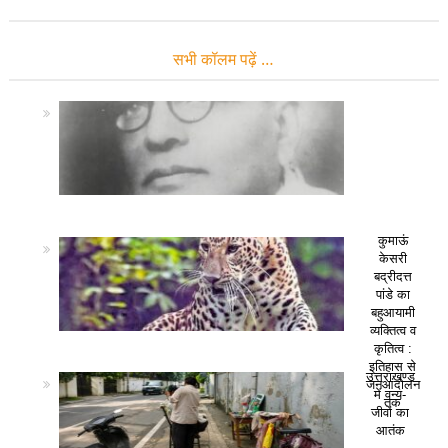
सभी कॉलम पढ़ें …
कुमाऊं
केसरी
बद्रीदत्त
पांडे का
बहुआयामी
व्यक्तित्व व
कृतित्व :
इतिहास से
उत्तराखण्ड
जनआंदोलन
में वन्य-
तक
जीवों का
आतंक