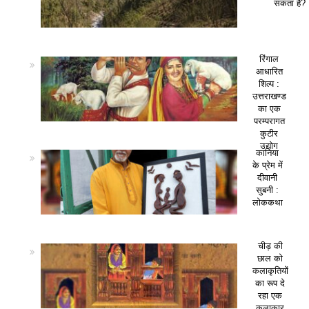
सकता है?
रिंगाल
आधारित
शिल्प :
उत्तराखण्ड
का एक
परम्परागत
कुटीर
उद्योग
कानिया
के प्रेम में
दीवानी
सुबनी :
लोककथा
चीड़ की
छाल को
कलाकृतियों
का रूप दे
रहा एक
कलाकार