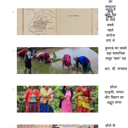
का
संचालन
भारत में
कैसे
आँसू गैस
किया?
के गोले
सबसे
पहले
अंग्रेज़
लाए थे
कुमाऊं का सबसे
बड़ा सामाजिक
समूह “खस” रहा
:
आर. डी. सनवाल
हरेला:
प्रकृति, परंपरा
और विज्ञान का
अद्भुत संगम
हरेले के