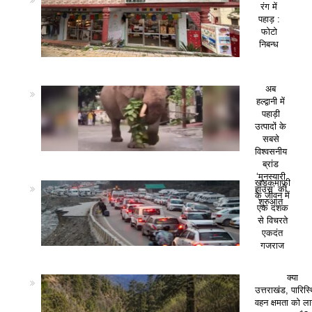
रंग में
पहाड़ :
फोटो
निबन्ध
अब
हल्द्वानी में
पहाड़ी
उत्पादों के
सबसे
विश्वसनीय
ब्रांड
‘मुनस्यारी
खड़कमाफी
हाउस’ की
के जीवन में
शुरुआत
एक दशक
से विचरते
एकदंत
गजराज
क्या
उत्तराखंड, पारिस
वहन क्षमता को ला