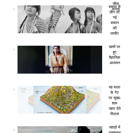
जीता
बचपन से
कांस्य
छीन ली
गई
बचपन
की
तस्वीर
खसों पर
हुए
वैज्ञानिक
अध्ययन
वह माला
के गेट
पर सुबह-
शाम
पहरा देते
मिलता
पहाड़ो में
भूस्खलन