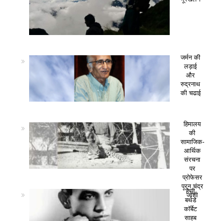
जर्मन की
लड़ाई
और
रुद्रनाथ
की चढाई
हिमालय
की
सामाजिक-
आर्थिक
संरचना
पर
प्रोफेसर
पूरन चंद्र
हैप्पी
जोशी
बर्थडे
कॉर्बेट
साहब