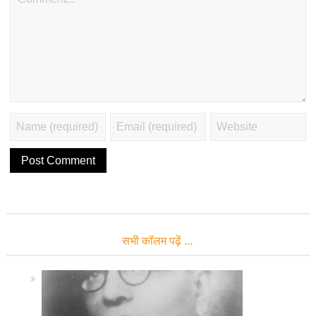
सभी कॉलम पढ़ें …