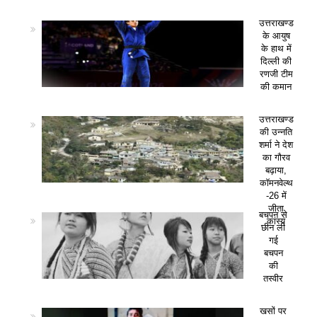
उत्तराखण्ड
के आयुष
के हाथ में
दिल्ली की
रणजी टीम
की कमान
उत्तराखण्ड
की उन्नति
शर्मा ने देश
का गौरव
बढ़ाया,
कॉमनवेल्थ
-26 में
जीता
बचपन से
कांस्य
छीन ली
गई
बचपन
की
तस्वीर
खसों पर