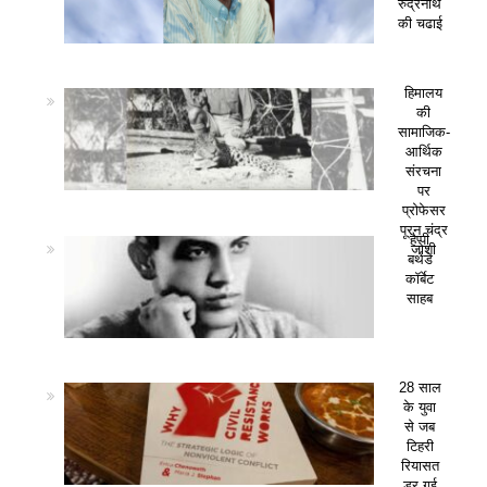
रुद्रनाथ
की चढाई
हिमालय
की
सामाजिक-
आर्थिक
संरचना
पर
प्रोफेसर
पूरन चंद्र
हैप्पी
जोशी
बर्थडे
कॉर्बेट
साहब
28 साल
के युवा
से जब
टिहरी
रियासत
डर गई