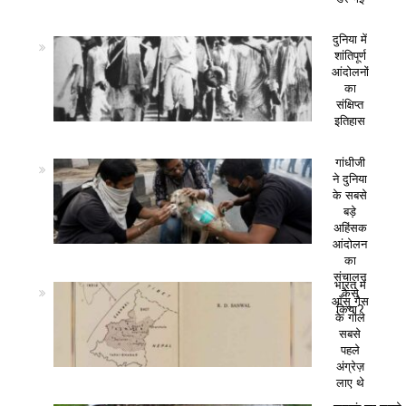
दुनिया में
शांतिपूर्ण
आंदोलनों
का
संक्षिप्त
इतिहास
गांधीजी
ने दुनिया
के सबसे
बड़े
अहिंसक
आंदोलन
का
संचालन
भारत में
कैसे
आँसू गैस
किया?
के गोले
सबसे
पहले
अंग्रेज़
लाए थे