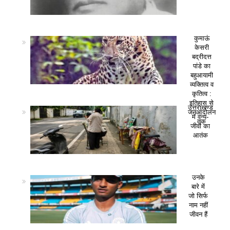
कुमाऊं
केसरी
बद्रीदत्त
पांडे का
बहुआयामी
व्यक्तित्व व
कृतित्व :
इतिहास से
उत्तराखण्ड
जनआंदोलन
में वन्य-
तक
जीवों का
आतंक
उनके
बारे में
जो सिर्फ
नाम नहीं
जीवन हैं