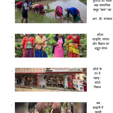
कुमाऊं का सबसे
बड़ा सामाजिक
समूह “खस” रहा
:
आर. डी. सनवाल
हरेला:
प्रकृति, परंपरा
और विज्ञान का
अद्भुत संगम
हरेले के
रंग में
पहाड़ :
फोटो
निबन्ध
अब
हल्द्वानी में
पहाड़ी