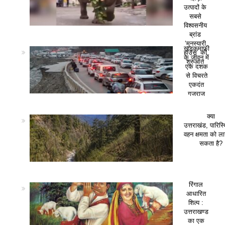
उत्पादों के
सबसे
विश्वसनीय
ब्रांड
‘मुनस्यारी
खड़कमाफी
हाउस’ की
के जीवन में
शुरुआत
एक दशक
से विचरते
एकदंत
गजराज
क्या
उत्तराखंड, पारिस
वहन क्षमता को ला
सकता है?
रिंगाल
आधारित
शिल्प :
उत्तराखण्ड
का एक