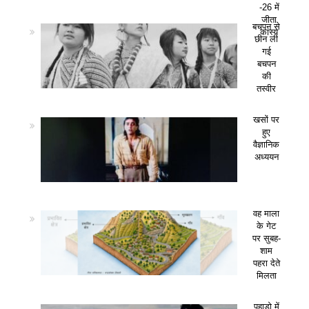
-26 में
जीता
बचपन से
कांस्य
छीन ली
गई
बचपन
की
तस्वीर
खसों पर
हुए
वैज्ञानिक
अध्ययन
वह माला
के गेट
पर सुबह-
शाम
पहरा देते
मिलता
पहाड़ो में