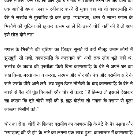
बक्से में छिपा कर रख ली और एक बार गाँव में पंचायत लगने पर जब चोरी का
एक आरोपी अपना अपराध स्वीकार करने से मुकर रहा था तो काणत्याड़ि के
बेटे ने सरपंच से मुखातिब हो कर कहा: “पधानज्यू, अगर ये साला गगास के
भिसौणे की चुटिया को छू कर कसम खा ले कि इसने चोरी नहीं की है तो आप
इसे छोड़ दोगे ना!”
गगास के भिसौणे की चुटिया का ज़िक्र सुनते ही वहाँ मौजूद तमाम लोगों में
झुरझुरी सी मची. काणत्याड़ि के कारनामे को अभी तक लोग भूले नहीं थे.
सरपंच के जवाब की प्रतीक्षा किये बिना काणत्याड़ि के बेटे ने अपने घर का
रुख किया. मरता क्या न करता, सरपंच और चोर और पंच और ग्रामीण सारे के
सारे उसके पीछे आने लगे. तब बहुत ठेटर-नौटंकी के बाद काणत्याड़ि के बेटे ने
बक्से से बैल की पूंछ निकाली और चोर से कहा: ” है हिम्मत तो इसको देखकर
खा कसम कि तूने चोरी नहीं की है. झूठ बोलेगा तो गगास के मसाण से बुला
लाऊंगा भिसौणे को.”
चोर का रोना, चोरी के शिकार ग्रामीण का काणत्याड़ि के बेटे के पैर पड़ना और
“त्याड़ज्य़ू की जै हो” के नारे का लगना एक साथ हुआ. कालान्तर में काणत्याड़ि