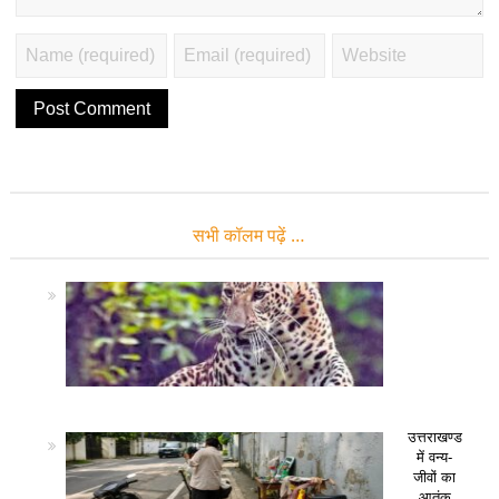
सभी कॉलम पढ़ें …
उत्तराखण्ड
में वन्य-
जीवों का
आतंक