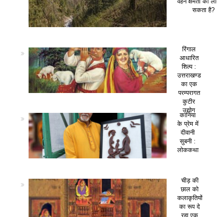
वहन क्षमता को ला
सकता है?
रिंगाल
आधारित
शिल्प :
उत्तराखण्ड
का एक
परम्परागत
कुटीर
उद्योग
कानिया
के प्रेम में
दीवानी
सुबनी :
लोककथा
चीड़ की
छाल को
कलाकृतियों
का रूप दे
रहा एक