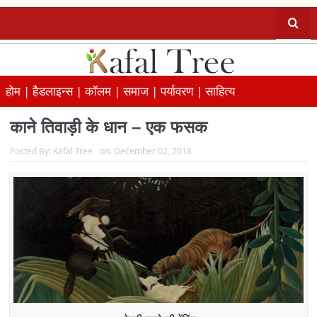
होम |
हैडलाइन्स |
कॉलम |
समाज |
पर्यावरण |
साहित्य
काने तिवाड़ी के धान – एक फसक
Posted By:
Kafal Tree
on:
December 02, 2018