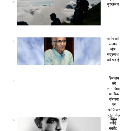
भूस्खलन
जर्मन की
लड़ाई
और
रुद्रनाथ
की चढाई
हिमालय
की
सामाजिक-
आर्थिक
संरचना
पर
प्रोफेसर
पूरन चंद्र
हैप्पी
जोशी
बर्थडे
कॉर्बेट