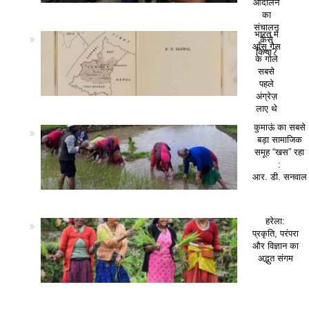
आंदोलन
का
संचालन
भारत में
कैसे
आँसू गैस
किया?
के गोले
सबसे
पहले
अंग्रेज़
लाए थे
कुमाऊं का सबसे
बड़ा सामाजिक
समूह “खस” रहा
:
आर. डी. सनवाल
हरेला:
प्रकृति, परंपरा
और विज्ञान का
अद्भुत संगम