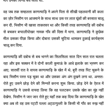
मारे उनकी घिग्घी बंध जाती थी.
वह जब तक सम्हलता काणत्याड़ि ने अपने पिता से सीखी पहलवानी की कला
का ज़ोर भिसौण पर आजमाने के साथ साथ उस पर लात घूंसों की बरसात चालू
कर दी. भिसौण भी खासा ताकतवर था और किसी तरह काणत्याड़ि की दबोच
से बचकर बग्वालीपोखर नामक गाँव की दिशा में भागा. काणत्याड़ि ने कुछेक
मील उसका पीछा किया और दोबारा उसकी चुटिया थामकर ठुकाई कार्यक्रम
चालू कर दिया.
काणत्याड़ि की दबोच से बच भागने का सिलसिला सात दिन सात रात चलता
रहा और इस चक्कर में वे दोनों काली कुमाऊं के आधे इलाके का भ्रमण कर
आए. सातवीं रात वे वापस काणत्याड़ि के खेत में थे. बुरी तरह पिट चुकने के
बाद भिसौण पस्त पड़ चुका था और उसका अंग अंग दुखने लगा था. अन्ततः
रोते हुए उसने छोड़ देने की मिन्नतें करना शुरू किया. छोड़ देने के ऐवज में
काणत्याड़ि ने उससे वायदा लिया कि वह पलटकर उसके खेत का मुंह नहीं
देखेगा. भिसौण ने जार जार रोते हुए यहाँ तक कह दिया कि काणत्याड़ि के खेत
क्या अब तो वह उस पट्टी पल्ला अट्ठागुल्ली के किसी भी गाँव का रुख़ नहीं