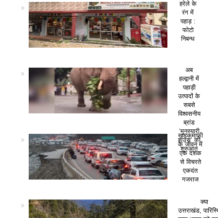
हरेले के
रंग में
पहाड़ :
फोटो
निबन्ध
अब
हल्द्वानी में
पहाड़ी
उत्पादों के
सबसे
विश्वसनीय
ब्रांड
‘मुनस्यारी
खड़कमाफी
हाउस’ की
के जीवन में
शुरुआत
एक दशक
से विचरते
एकदंत
गजराज
क्या
उत्तराखंड, पारिस