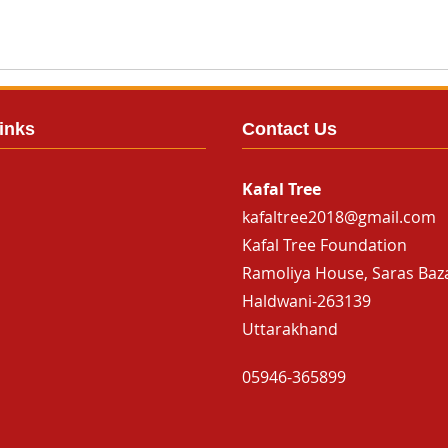
inks
Contact Us
Kafal Tree
kafaltree2018@gmail.com
Kafal Tree Foundation
Ramoliya House, Saras Baz
Haldwani-263139
Uttarakhand
05946-365899