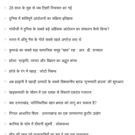
28 साल के युवा से जब टिहरी रियासत डर गई
दुनिया में शांतिपूर्ण आंदोलनों का संक्षिप्त इतिहास
गांधीजी ने दुनिया के सबसे बड़े अहिंसक आंदोलन का संचालन कैसे किया?
भारत में आँसू गैस के गोले सबसे पहले अंग्रेज़ लाए थे
कुमाऊं का सबसे बड़ा सामाजिक समूह “खस” रहा : आर. डी. सनवाल
हरेला: प्रकृति, परंपरा और विज्ञान का अद्भुत संगम
हरेले के रंग में पहाड़ : फोटो निबन्ध
अब हल्द्वानी में पहाड़ी उत्पादों के सबसे विश्वसनीय ब्रांड ‘मुनस्यारी हाउस’ की शुरुआत
खड़कमाफी के जीवन में एक दशक से विचरते एकदंत गजराज
क्या उत्तराखंड, पारिस्थितिक वहन क्षमता को लागू कर सकता है?
रिंगाल आधारित शिल्प : उत्तराखण्ड का एक परम्परागत कुटीर उद्योग
कानिया के प्रेम में दीवानी सुबनी : लोककथा
चीड़ की छाल को कलाकृतियों का रूप दे रहा एक कलाकार