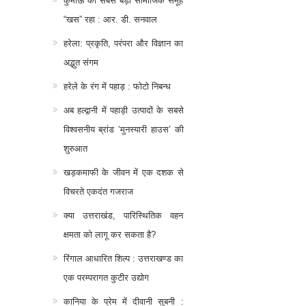
कुमाऊं का सबसे बड़ा सामाजिक समूह
“खस” रहा : आर. डी. सनवाल
हरेला: प्रकृति, परंपरा और विज्ञान का
अद्भुत संगम
हरेले के रंग में पहाड़ : फोटो निबन्ध
अब हल्द्वानी में पहाड़ी उत्पादों के सबसे
विश्वसनीय ब्रांड ‘मुनस्यारी हाउस’ की
शुरुआत
खड़कमाफी के जीवन में एक दशक से
विचरते एकदंत गजराज
क्या उत्तराखंड, पारिस्थितिक वहन
क्षमता को लागू कर सकता है?
रिंगाल आधारित शिल्प : उत्तराखण्ड का
एक परम्परागत कुटीर उद्योग
कानिया के प्रेम में दीवानी सुबनी :