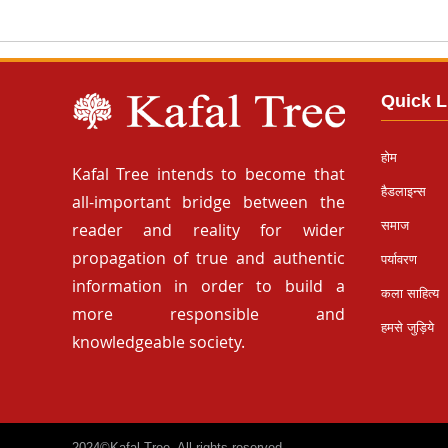
Quick L
होम
Kafal Tree intends to become that
हैडलाइन्स
all-important bridge between the
समाज
reader and reality for wider
propagation of true and authentic
पर्यावरण
information in order to build a
कला साहित्य
more responsible and
हमसे जुड़िये
knowledgeable society.
2024©Kafal Tree. All rights reserved.