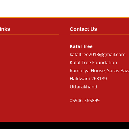
inks
Contact Us
Kafal Tree
kafaltree2018@gmail.com
Kafal Tree Foundation
Ramoliya House, Saras Baz
Haldwani-263139
Uttarakhand
05946-365899