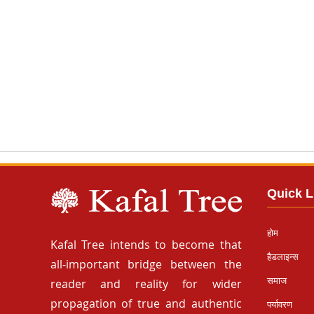
Quick L
होम
Kafal Tree intends to become that
हैडलाइन्स
all-important bridge between the
समाज
reader and reality for wider
propagation of true and authentic
पर्यावरण