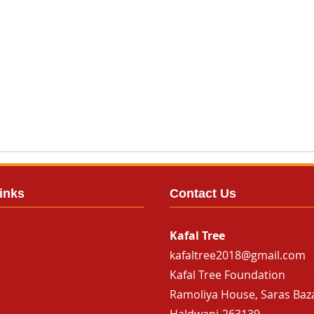
inks
Contact Us
Kafal Tree
kafaltree2018@gmail.com
Kafal Tree Foundation
Ramoliya House, Saras Baz