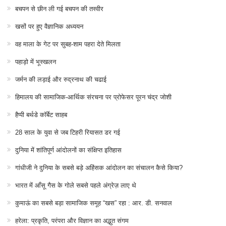
बचपन से छीन ली गई बचपन की तस्वीर
खसों पर हुए वैज्ञानिक अध्ययन
वह माला के गेट पर सुबह-शाम पहरा देते मिलता
पहाड़ो में भूस्खलन
जर्मन की लड़ाई और रुद्रनाथ की चढाई
हिमालय की सामाजिक-आर्थिक संरचना पर प्रोफेसर पूरन चंद्र जोशी
हैप्पी बर्थडे कॉर्बेट साहब
28 साल के युवा से जब टिहरी रियासत डर गई
दुनिया में शांतिपूर्ण आंदोलनों का संक्षिप्त इतिहास
गांधीजी ने दुनिया के सबसे बड़े अहिंसक आंदोलन का संचालन कैसे किया?
भारत में आँसू गैस के गोले सबसे पहले अंग्रेज़ लाए थे
कुमाऊं का सबसे बड़ा सामाजिक समूह “खस” रहा : आर. डी. सनवाल
हरेला: प्रकृति, परंपरा और विज्ञान का अद्भुत संगम