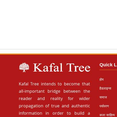
Quick L
होम
Kafal Tree intends to become that
हैडलाइन्स
all-important bridge between the
समाज
reader and reality for wider
propagation of true and authentic
पर्यावरण
information in order to build a
कला साहित्य