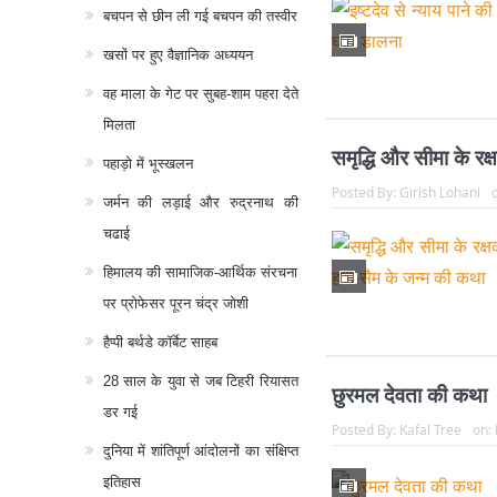
बचपन से छीन ली गई बचपन की तस्वीर
खसों पर हुए वैज्ञानिक अध्ययन
वह माला के गेट पर सुबह-शाम पहरा देते
मिलता
समृद्धि और सीमा के रक
पहाड़ो में भूस्खलन
Posted By:
Girish Lohani
जर्मन की लड़ाई और रुद्रनाथ की
चढाई
हिमालय की सामाजिक-आर्थिक संरचना
पर प्रोफेसर पूरन चंद्र जोशी
हैप्पी बर्थडे कॉर्बेट साहब
28 साल के युवा से जब टिहरी रियासत
छुरमल देवता की कथा
डर गई
Posted By:
Kafal Tree
on:
दुनिया में शांतिपूर्ण आंदोलनों का संक्षिप्त
इतिहास