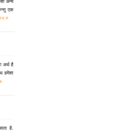
िसी अन्य
न्तु एक
re
अर्थ है
ाथ हमेशा
जाता है.