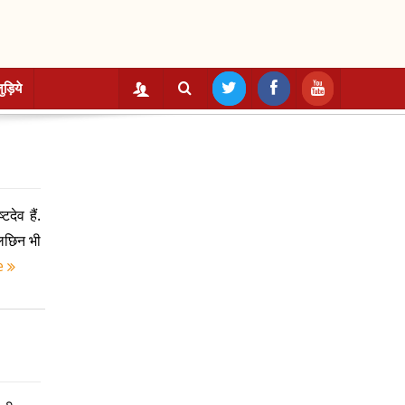
ुड़िये
देव हैं.
लछिन भी
e