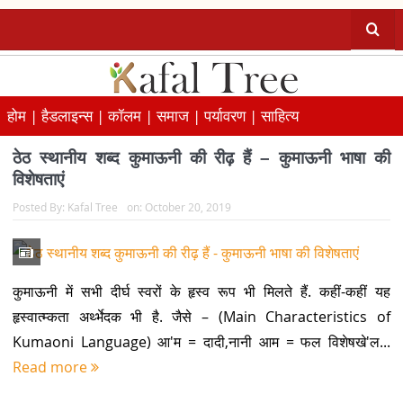
होम |
हैडलाइन्स |
कॉलम |
समाज |
पर्यावरण |
साहित्य
ठेठ स्थानीय शब्द कुमाऊनी की रीढ़ हैं – कुमाऊनी भाषा की
विशेषताएं
Posted By:
Kafal Tree
on:
October 20, 2019
कुमाऊनी में सभी दीर्घ स्वरों के हृस्व रूप भी मिलते हैं. कहीं-कहीं यह
हृस्वात्म्कता अर्थ्भेदक भी है. जैसे – (Main Characteristics of
Kumaoni Language) आ'म = दादी,नानी आम = फल विशेषखे'ल...
Read more