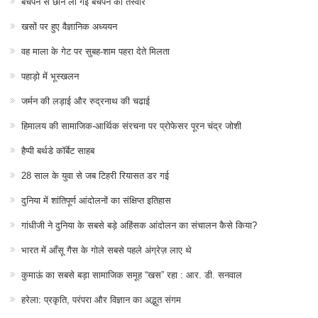
बचपन से छीन ली गई बचपन की तस्वीर
खसों पर हुए वैज्ञानिक अध्ययन
वह माला के गेट पर सुबह-शाम पहरा देते मिलता
पहाड़ो में भूस्खलन
जर्मन की लड़ाई और रुद्रनाथ की चढाई
हिमालय की सामाजिक-आर्थिक संरचना पर प्रोफेसर पूरन चंद्र जोशी
हैप्पी बर्थडे कॉर्बेट साहब
28 साल के युवा से जब टिहरी रियासत डर गई
दुनिया में शांतिपूर्ण आंदोलनों का संक्षिप्त इतिहास
गांधीजी ने दुनिया के सबसे बड़े अहिंसक आंदोलन का संचालन कैसे किया?
भारत में आँसू गैस के गोले सबसे पहले अंग्रेज़ लाए थे
कुमाऊं का सबसे बड़ा सामाजिक समूह “खस” रहा : आर. डी. सनवाल
हरेला: प्रकृति, परंपरा और विज्ञान का अद्भुत संगम