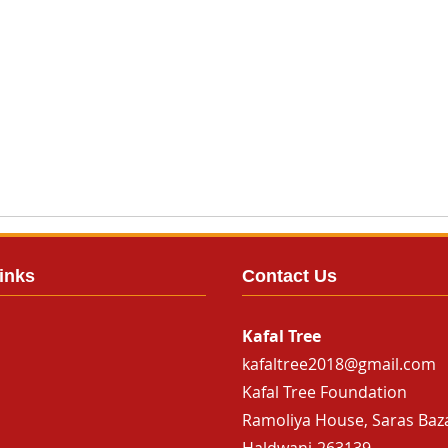
inks
Contact Us
Kafal Tree
kafaltree2018@gmail.com
Kafal Tree Foundation
Ramoliya House, Saras Baz