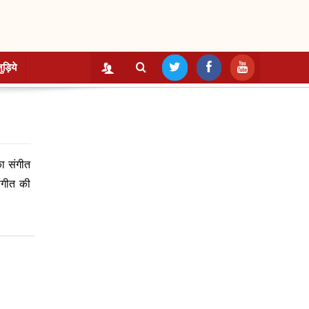
ुड़िये
का संगीत
ंगीत की