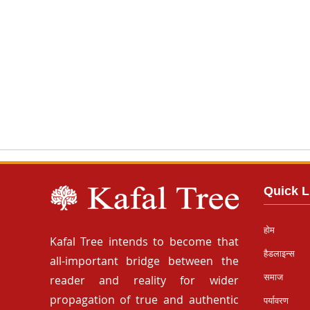
Quick L
होम
Kafal Tree intends to become that
हैडलाइन्स
all-important bridge between the
समाज
reader and reality for wider
propagation of true and authentic
पर्यावरण