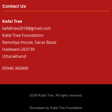
Contact Us
Kafal Tree
kafaltree2018@gmail.com
Kafal Tree Foundation
Ramoliya House, Saras Bazar
Haldwani-263139
Uttarakhand
05946-365899
2024©Kafal Tree. All rights reserved.
Developed by Kafal Tree Foundation