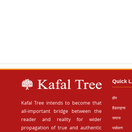
Quick L
होम
Kafal Tree intends to become that
हैडलाइन्स
all-important bridge between the
समाज
reader and reality for wider
propagation of true and authentic
पर्यावरण