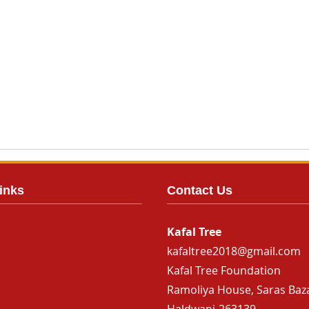
inks
Contact Us
Kafal Tree
kafaltree2018@gmail.com
Kafal Tree Foundation
Ramoliya House, Saras Baz