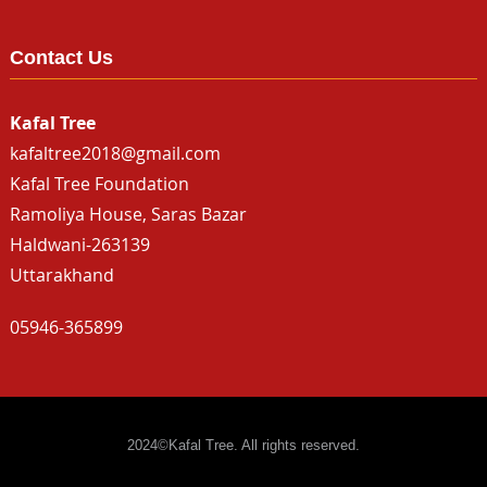
Contact Us
Kafal Tree
kafaltree2018@gmail.com
Kafal Tree Foundation
Ramoliya House, Saras Bazar
Haldwani-263139
Uttarakhand
05946-365899
2024©Kafal Tree. All rights reserved.