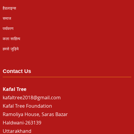
Contact Us
Kafal Tree
kafaltree2018@gmail.com
Kafal Tree Foundation
Ramoliya House, Saras Bazar
Haldwani-263139
Uttarakhand
05946-365899
2024©Kafal Tree. All rights reserved.
Developed by Kafal Tree Foundation