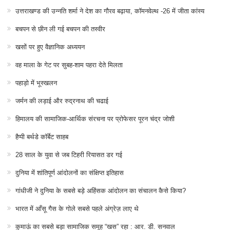
हिमालय की सामाजिक-आर्थिक संरचना पर प्रोफेसर पूरन चंद्र जोशी
हैप्पी बर्थडे कॉर्बेट साहब
28 साल के युवा से जब टिहरी रियासत डर गई
दुनिया में शांतिपूर्ण आंदोलनों का संक्षिप्त इतिहास
गांधीजी ने दुनिया के सबसे बड़े अहिंसक आंदोलन का संचालन कैसे किया?
भारत में आँसू गैस के गोले सबसे पहले अंग्रेज़ लाए थे
कुमाऊं का सबसे बड़ा सामाजिक समूह “खस” रहा : आर. डी. सनवाल
हरेला: प्रकृति, परंपरा और विज्ञान का अद्भुत संगम
हरेले के रंग में पहाड़ : फोटो निबन्ध
अब हल्द्वानी में पहाड़ी उत्पादों के सबसे विश्वसनीय ब्रांड ‘मुनस्यारी हाउस’ की शुरुआत
खड़कमाफी के जीवन में एक दशक से विचरते एकदंत गजराज
क्या उत्तराखंड, पारिस्थितिक वहन क्षमता को लागू कर सकता है?
रिंगाल आधारित शिल्प : उत्तराखण्ड का एक परम्परागत कुटीर उद्योग