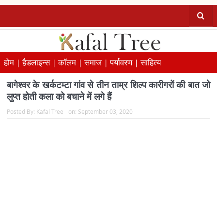
होम |
हैडलाइन्स |
कॉलम |
समाज |
पर्यावरण |
साहित्य
बागेश्वर के खर्कटम्टा गांव से तीन ताम्र शिल्प कारीगरों की बात जो
लुप्त होती कला को बचाने में लगे हैं
Posted By:
Kafal Tree
on:
September 03, 2020
बागेश्वर जिले के खर्कटम्टा गांव में कभी तांबे से बनने वाले बर्तनों की टन्न…
टन्न की गूंज दूर घाटियों में सुनाई पड़ती थी, लेकिन वक्त की मार के चलते ये
धुनें अब कम ही सुनाई देती हैं. हांलाकि,...
Read more