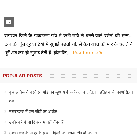
POPULAR POSTS
कुमाऊं केसरी बद्रीदत्त पांडे का बहुआयामी व्यक्तित्व व कृतित्व : इतिहास से जनआंदोलन
तक
उत्तराखण्ड में वन्य-जीवों का आतंक
उनके बारे में जो सिर्फ नाम नहीं जीवन हैं
उत्तराखण्ड के आयुष के हाथ में दिल्ली की रणजी टीम की कमान
उत्तराखण्ड की उन्नति शर्मा ने देश का गौरव बढ़ाया, कॉमनवेल्थ -26 में जीता कांस्य
बचपन से छीन ली गई बचपन की तस्वीर
खसों पर हुए वैज्ञानिक अध्ययन
वह माला के गेट पर सुबह-शाम पहरा देते मिलता
पहाड़ो में भूस्खलन
जर्मन की लड़ाई और रुद्रनाथ की चढाई