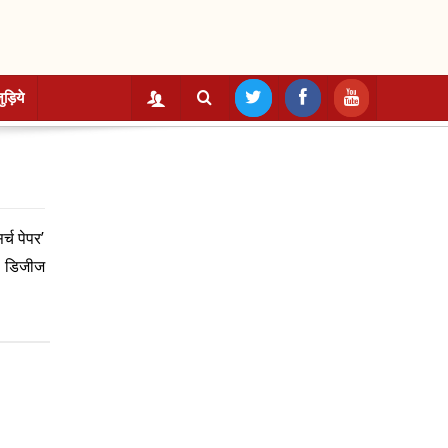
ुड़िये
्च पेपर’
री डिजीज