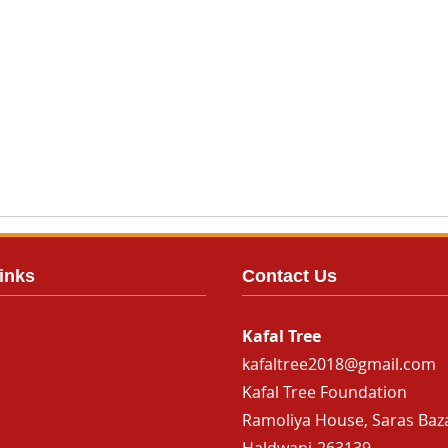
inks
Contact Us
Kafal Tree
kafaltree2018@gmail.com
Kafal Tree Foundation
Ramoliya House, Saras Baz