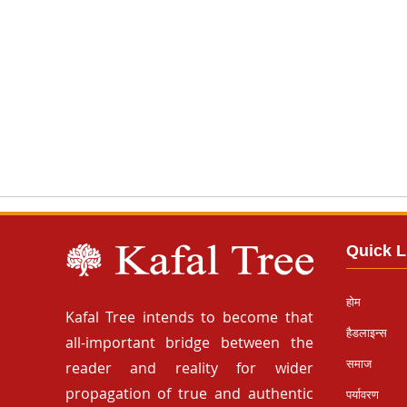
Quick L
होम
Kafal Tree intends to become that
हैडलाइन्स
all-important bridge between the
समाज
reader and reality for wider
propagation of true and authentic
पर्यावरण