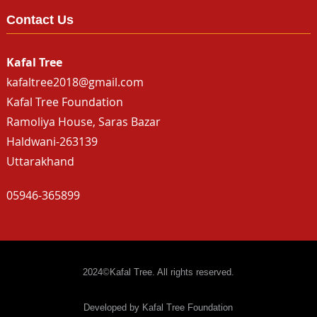
Contact Us
Kafal Tree
kafaltree2018@gmail.com
Kafal Tree Foundation
Ramoliya House, Saras Bazar
Haldwani-263139
Uttarakhand
05946-365899
2024©Kafal Tree. All rights reserved.
Developed by Kafal Tree Foundation