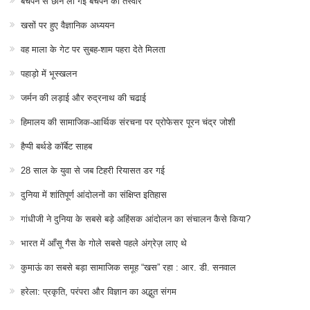
बचपन से छीन ली गई बचपन की तस्वीर
खसों पर हुए वैज्ञानिक अध्ययन
वह माला के गेट पर सुबह-शाम पहरा देते मिलता
पहाड़ो में भूस्खलन
जर्मन की लड़ाई और रुद्रनाथ की चढाई
हिमालय की सामाजिक-आर्थिक संरचना पर प्रोफेसर पूरन चंद्र जोशी
हैप्पी बर्थडे कॉर्बेट साहब
28 साल के युवा से जब टिहरी रियासत डर गई
दुनिया में शांतिपूर्ण आंदोलनों का संक्षिप्त इतिहास
गांधीजी ने दुनिया के सबसे बड़े अहिंसक आंदोलन का संचालन कैसे किया?
भारत में आँसू गैस के गोले सबसे पहले अंग्रेज़ लाए थे
कुमाऊं का सबसे बड़ा सामाजिक समूह “खस” रहा : आर. डी. सनवाल
हरेला: प्रकृति, परंपरा और विज्ञान का अद्भुत संगम