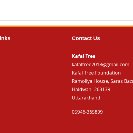
inks
Contact Us
Kafal Tree
kafaltree2018@gmail.com
Kafal Tree Foundation
Ramoliya House, Saras Baz
Haldwani-263139
Uttarakhand
05946-365899