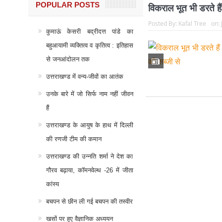
POPULAR POSTS
विकराल भूत भी डरते है
Posted By:
Kafal Tree
on:
कुमाऊं केसरी बद्रीदत्त पांडे का
बहुआयामी व्यक्तित्व व कृतित्व : इतिहास
से जनआंदोलन तक
उत्तराखण्ड में वन्य-जीवों का आतंक
उनके बारे में जो सिर्फ नाम नहीं जीवन
हैं
उत्तराखण्ड के आयुष के हाथ में दिल्ली
की रणजी टीम की कमान
उत्तराखण्ड की उन्नति शर्मा ने देश का
गौरव बढ़ाया, कॉमनवेल्थ -26 में जीता
कांस्य
बचपन से छीन ली गई बचपन की तस्वीर
खसों पर हुए वैज्ञानिक अध्ययन