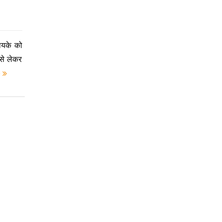
ायके को
 से लेकर
e