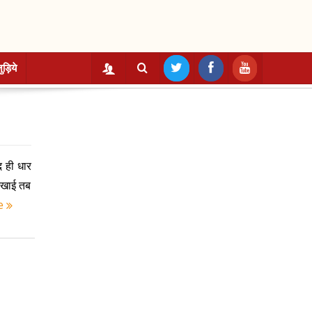
ुड़िये
 ही धार
दिखाई तब
e