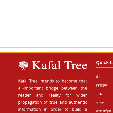
Quick L
होम
Kafal Tree intends to become that
हैडलाइन्स
all-important bridge between the
समाज
reader and reality for wider
propagation of true and authentic
पर्यावरण
information in order to build a
कला साहित्य