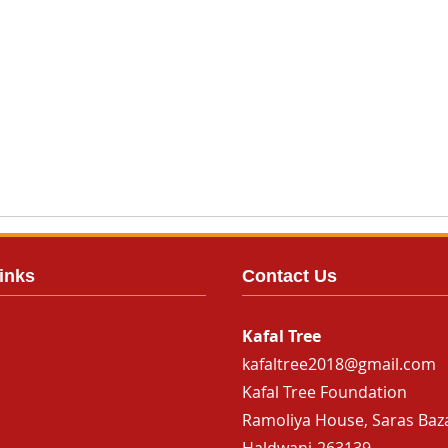
inks
Contact Us
Kafal Tree
kafaltree2018@gmail.com
Kafal Tree Foundation
Ramoliya House, Saras Baz