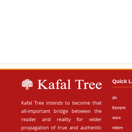
Quick L
होम
Kafal Tree intends to become that
हैडलाइन्स
all-important bridge between the
समाज
reader and reality for wider
propagation of true and authentic
पर्यावरण