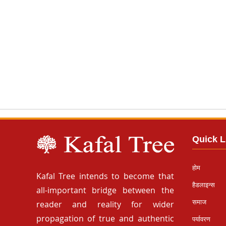
Quick L
होम
Kafal Tree intends to become that
हैडलाइन्स
all-important bridge between the
समाज
reader and reality for wider
propagation of true and authentic
पर्यावरण