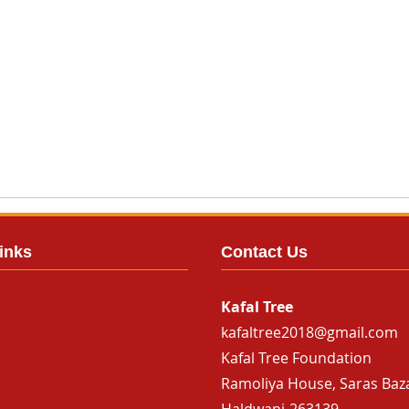
inks
Contact Us
Kafal Tree
kafaltree2018@gmail.com
Kafal Tree Foundation
Ramoliya House, Saras Baz