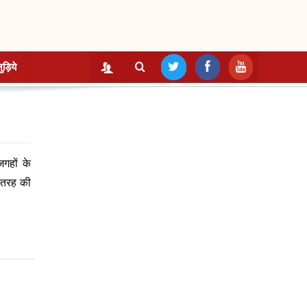
ुड़िये
जगहों के
स तरह की