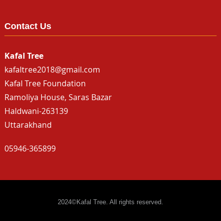
Contact Us
Kafal Tree
kafaltree2018@gmail.com
Kafal Tree Foundation
Ramoliya House, Saras Bazar
Haldwani-263139
Uttarakhand
05946-365899
2024©Kafal Tree. All rights reserved.