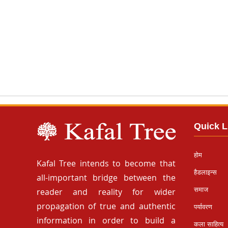
Quick L
होम
Kafal Tree intends to become that
हैडलाइन्स
all-important bridge between the
समाज
reader and reality for wider
propagation of true and authentic
पर्यावरण
information in order to build a
कला साहित्य