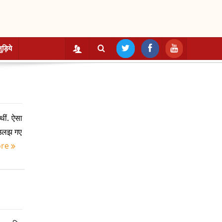
ुड़िये
थीं. ऐसा
ं उलझ गए
ore