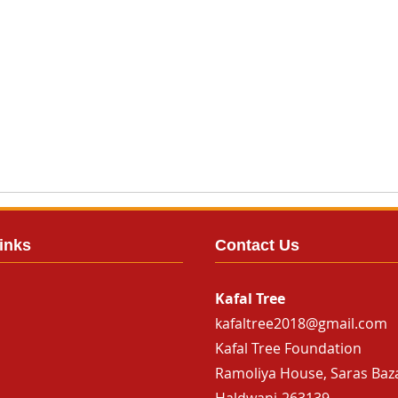
inks
Contact Us
Kafal Tree
kafaltree2018@gmail.com
Kafal Tree Foundation
Ramoliya House, Saras Baz