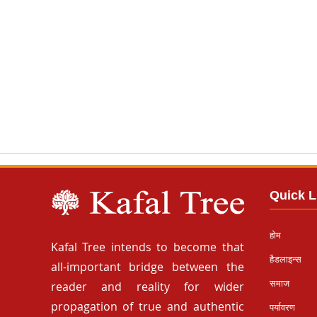
Quick L
होम
Kafal Tree intends to become that
हैडलाइन्स
all-important bridge between the
समाज
reader and reality for wider
propagation of true and authentic
पर्यावरण