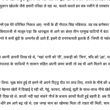
ान खोलके जैसे हमारी परिक्षा ले रहा था. चलते-चलते हम सब पसीने से तरबतर थे
े. इनमें एक मेरे परिचित निकल आए- नाभी के ही गोपाल सिंह नबियाल. वह तब बागेश्वर म
नबियालजी से मालूम पड़ा कि धारचूला से आगे का क्षेत्र तीन प्रमुख घाटियों में बंटा है
 ये सभी बूंदी के अन्तर्गत ही आते हैं. इसमें दो वनपंचायती इलाके हैं- जिप्ती से गर्
े अपनी डायरी लिख रहे थे, “यहां पानी को ‘ती’, लकड़ी को ‘सिन’, चाँद को ‘ल्हा’, प
े में गोपालदा के साथियों ने सामान सहित अपनी कमर कसी तो वह भी आगे मिलने का 
)
पटा लिया. भूख शांत हुई तो हमने भी अपने पिट्ठू पीठ पर लाद लिए. रास्ते के नीचे क
मेहनत खेतों में दिखाई दे रही थी. गेहूं, फाफर, चौलाई, मूली के साथ-साथ नीचे खेतों
 भी दिख रहे थे. काली नदी यहां संकरे गौर्ज के बजाय काफी फैली हुई बहती है. अब 
े-धीरे हम आगे बढ़ रहे थे. एक जगह चाय का खोमचा मिला तो राहत सी मिली. चाय 