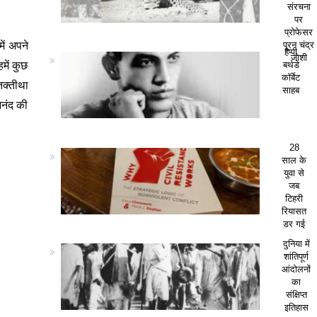
संरचना
पर
प्रोफेसर
ें अपने
पूरन चंद्र
हैप्पी
जोशी
में कुछ
बर्थडे
कॉर्बेट
तक्तीथा
साहब
आनंद की
28
साल के
युवा से
जब
टिहरी
रियासत
डर गई
दुनिया में
शांतिपूर्ण
आंदोलनों
का
संक्षिप्त
इतिहास