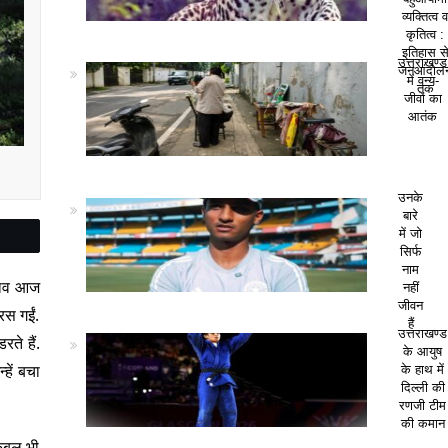
व्यक्तित्व 
कृतित्व :
इतिहास स
उत्तराखण्ड
जनआंदोल
में वन्य-
तक
जीवों का
आतंक
उनके
बारे
में जो
सिर्फ
नाम
 घाव आज
नहीं
जीवन
रस गईं.
हैं
उत्तराखण्ड
ते हैं.
के आयुष
हें बचा
के हाथ में
दिल्ली की
रणजी टीम
की कमान
कंबल भी