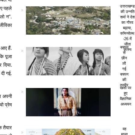
उत्तराखण्ड
िए पहले
की उन्नति
ालो न”.
शर्मा ने देश
का गौरव
आजीविका
बढ़ाया,
कॉमनवेल्थ
-26 में
जीता
आए हैं.
बचपन
कांस्य
से
 कि पूजा
छीन
ली
र दिया.
गई
 दी गई.
बचपन
की
तस्वीर
खसों पर
हुए
वे अपनी
वैज्ञानिक
ो प्रेम
अध्ययन
के तैयार
वह
माला