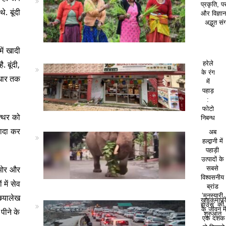
प्रकृति, पर
. बूंदी
और विज्ञा
अद्भुत सं
ें खादी
. बूंदी,
हरेले
के रंग
बाधार तक
में
पहाड़
:
फोटो
त्थर को
निबन्ध
वादा कर
अब
हल्द्वानी में
पहाड़ी
उत्पादों के
ी ओर और
सबसे
विश्वसनीय
 में सेव
ब्रांड
‘मुनस्यारी
छियालेख
खड़कमाफ
हाउस’ की
के जीवन मे
पीने के
शुरुआत
एक दशक