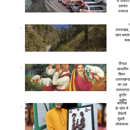
से विचरते
एकदंत
गजराज
उत्तराखंड,
वहन क्षमत
सकत
रिंगाल
आधारित
शिल्प :
उत्तराखण्ड
का एक
परम्परागत
कुटीर
उद्योग
कानिया
के प्रेम में
दीवानी
सुबनी :
लोककथा