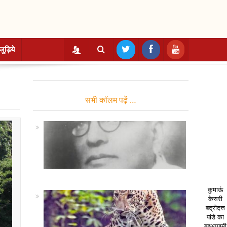
जुड़िये
सभी कॉलम पढ़ें …
कुमाऊं
केसरी
बद्रीदत्त
पांडे का
बहुआयामी