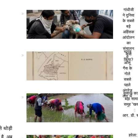
गांधीजी
ने दुनिया
के सबसे
बड़े
अहिंसक
आंदोलन
का
संचालन
भारत
कैसे
में
किया?
आँसू
गैस के
गोले
सबसे
पहले
अंग्रेज़
कुमाऊं क
लाए थे
बड़ा सा
समूह “खस
:
आर. डी. 
े थोड़ी
हरेला:
 है. अब