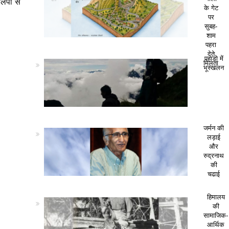
ालपा से
के गेट
पर
सुबह-
शाम
पहरा
देते
पहाड़ो में
मिलता
भूस्खलन
जर्मन की
लड़ाई
और
रुद्रनाथ
की
चढाई
हिमालय
की
सामाजिक-
आर्थिक