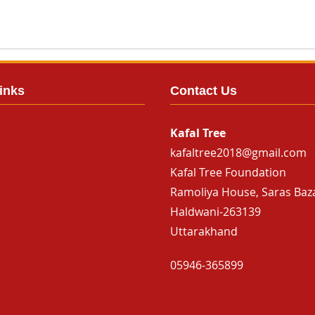
inks
Contact Us
Kafal Tree
kafaltree2018@gmail.com
Kafal Tree Foundation
Ramoliya House, Saras Baz
Haldwani-263139
Uttarakhand
05946-365899