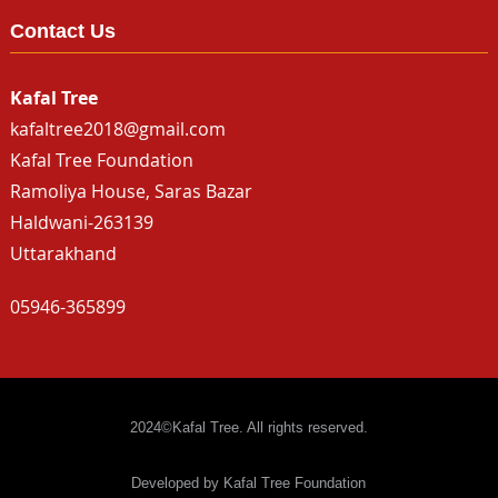
Contact Us
Kafal Tree
kafaltree2018@gmail.com
Kafal Tree Foundation
Ramoliya House, Saras Bazar
Haldwani-263139
Uttarakhand
05946-365899
2024©Kafal Tree. All rights reserved.
Developed by Kafal Tree Foundation