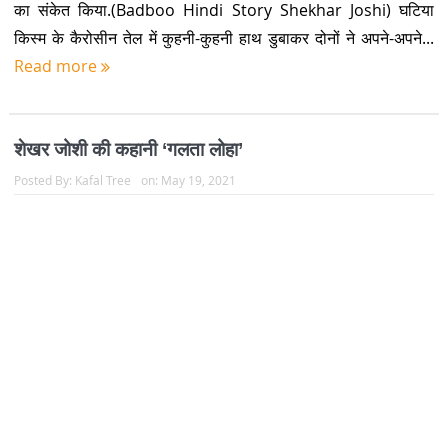
Posted By:
Kafal Tree
on:
September 10, 2020
हिंदी के कथाकारों में शेखर जोशी बड़ा नाम हैं. आपसी संबंध, आंचलिकता और
पर्वतीय जीवन से सरोबार उनकी कहानियां दुनियाभर में पसंद की जाती हैं.
अल्मोड़ा के ओलिया गांव में जन्में शेखर जोशी की कहानियों में पहाड़ के अनुभव
और अनुभूतियों को भीतर तक महसूस किया ज...
Read more
शेखर जोशी की कालजयी कहानी ‘दाज्यू’
Posted By:
Kafal Tree
on:
October 13, 2019
दाज्यू -शेखर जोशी चैक से निकलकर बाईं ओर जो बड़े साइनबोर्ड वाला छोटा
कैफे है वहीं जगदीश बाबू ने उसे पहली बार देखा था. गोरा-चिट्टा रंग, नीला