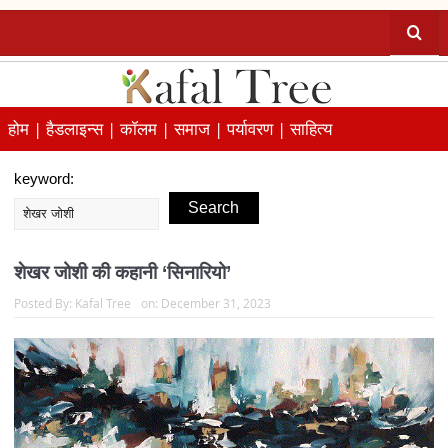
होम |
हैडलाइन्स |
कॉलम |
समाज |
पर्यावरण |
साहित्य
keyword:
Search
शेखर जोशी की कहानी ‘सिनारियो’
Posted By:
Kafal Tree
on:
December 31, 2023