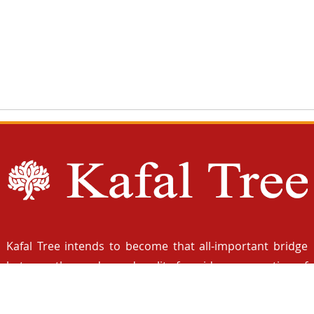
Haldwani-263139
Uttarakhand
05946-365899
2024©Kafal Tree. All rights reserved.
Developed by Kafal Tree Foundation