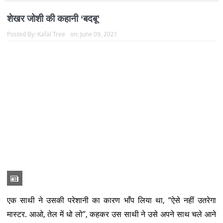
किस्म के कैरोसीन तेल में कुहनी-कुहनी हाथ डुबाकर दोनों ने अपने-अपने...
Read more
शेखर जोशी की कहानी ‘गलता लोहा’
Posted By:
Kafal Tree
on:
May 19, 2021
मोहन के पैर अनायास ही शिल्पकार टोले की ओर मुड़ गए. उसके मन के किसी
कोने में शायद धनराम लोहार के आफर की वह अनुगूँज शेष थी जिसे वह पिछले
तीन-चार दिनों से दुकान की ओर जाते हुए दूर से सुनता रहा था. निहाई पर रखे
लाल गर्म लोहे पर पड़ती हथौड़े की धप्-धप् आव...
Read more
शेखर जोशी की कहानी ‘किस्सागो’ से बहादुर और बाघिन का
किस्सा