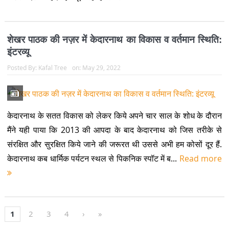
होम
हैडलाइन्स
समाज
पर्यावरण
कला साहित्य
हमसे जुड़िये
Contact Us
Kafal Tree
kafaltree2018@gmail.com
Kafal Tree Foundation
Ramoliya House, Saras Bazar