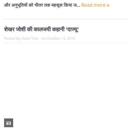
शेखर पाठक की नज़र में केदारनाथ का विकास व वर्तमान स्थिति:
इंटरव्यू
Posted By:
Kafal Tree
on:
May 29, 2022
केदारनाथ के सतत विकास को लेकर किये अपने चार साल के शोध के दौरान
मैंने यही पाया कि 2013 की आपदा के बाद केदारनाथ को जिस तरीके से
संरक्षित और सुरक्षित किये जाने की जरूरत थी उससे अभी हम कोसों दूर हैं.
केदारनाथ कब धार्मिक पर्यटन स्थल से पिकनिक स्पॉट में ब...
Read more
1
2
3
4
›
»